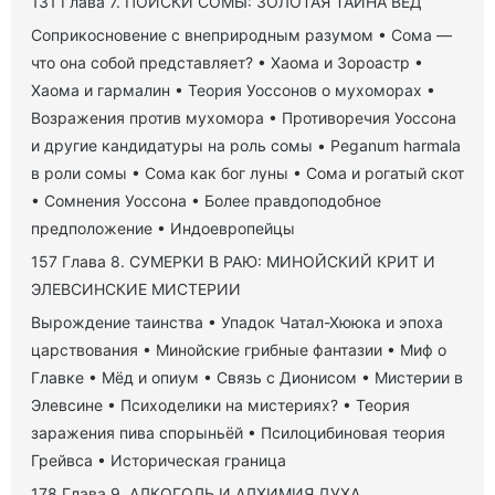
131 Глава 7. ПОИСКИ СОМЫ: ЗОЛОТАЯ ТАЙНА ВЕД
Соприкосновение с внеприродным разумом • Сома —
что она собой представляет? • Хаома и Зороастр •
Хаома и гармалин • Теория Уоссонов о мухоморах •
Возражения против мухомора • Противоречия Уоссона
и другие кандидатуры на роль сомы • Peganum harmala
в роли сомы • Сома как бог луны • Сома и рогатый скот
• Сомнения Уоссона • Более правдоподобное
предположение • Индоевропейцы
157 Глава 8. СУМЕРКИ В РАЮ: МИНОЙСКИЙ КРИТ И
ЭЛЕВСИНСКИЕ МИСТЕРИИ
Вырождение таинства • Упадок Чатал-Хююка и эпоха
царствования • Минойские грибные фантазии • Миф о
Главке • Мёд и опиум • Связь с Дионисом • Мистерии в
Элевсине • Психоделики на мистериях? • Теория
заражения пива спорыньёй • Псилоцибиновая теория
Грейвса • Историческая граница
178 Глава 9. АЛКОГОЛЬ И АЛХИМИЯ ДУХА