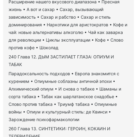
Расширение нашего вкусового диапазона • Пресная
жизнь • А вот и сахар • Сахар, вызывающий
зависимость • Сахар и рабство • Сахар и стиль
доминирования • Наркотики для аристократов • Кофе и
чай: новые альтернативы алкоголю • Чай как заварка
для революции • Циклы эксплуатации • Кофе • Слово
против кофе • Шоколад
240 Глава 12. ДЫМ ЗАСТИЛАЕТ ГЛАЗА: ОПИУМ И
ТАБАК
Парадоксальность подходов • Европа знакомится с
курением • Опиумные соблазны античной эпохи •
Алхимический опиум • И снова о табаке • Шаманы и
сорта табака • Табак как шарлатанское снадобье •
Слово против табака • Триумф табака • Опиумные
войны • Опиум и культурный стиль: де Квинси •
Зарождение психофармакологии
260 Глава 13. СИНТЕТИКИ: ГЕРОИН, КОКАИН И
ТЕЛЕВИДЕНИЕ