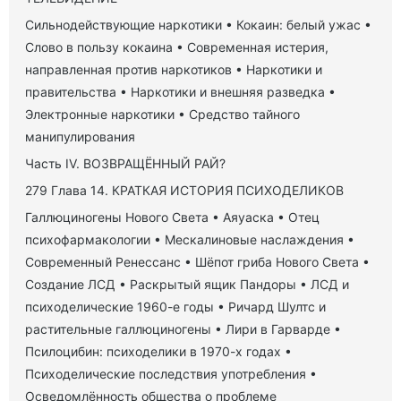
Сильнодействующие наркотики • Кокаин: белый ужас •
Слово в пользу кокаина • Современная истерия,
направленная против наркотиков • Наркотики и
правительства • Наркотики и внешняя разведка •
Электронные наркотики • Средство тайного
манипулирования
Часть IV. ВОЗВРАЩЁННЫЙ РАЙ?
279 Глава 14. КРАТКАЯ ИСТОРИЯ ПСИХОДЕЛИКОВ
Галлюциногены Нового Света • Аяуаска • Отец
психофармакологии • Мескалиновые наслаждения •
Современный Ренессанс • Шёпот гриба Нового Света •
Создание ЛСД • Раскрытый ящик Пандоры • ЛСД и
психоделические 1960-е годы • Ричард Шултс и
растительные галлюциногены • Лири в Гарварде •
Псилоцибин: психоделики в 1970-х годах •
Психоделические последствия употребления •
Осведомлённость общества о проблеме