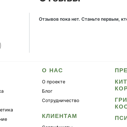
Отзывов пока нет. Станьте первым, к
О НАС
ПР
КИ
О проекте
КО
ка
Блог
ГР
Сотрудничество
КО
метика
КЛИЕНТАМ
ПС
ние