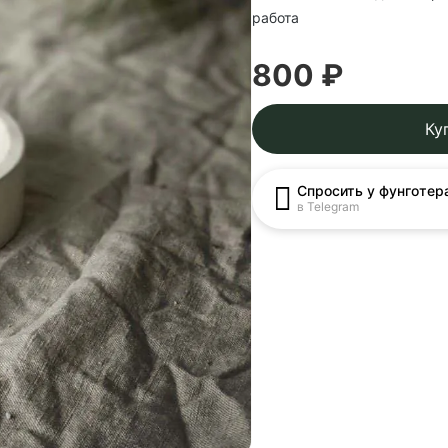
работа
800 ₽
Ку
Спросить у фунготер
в Telegram