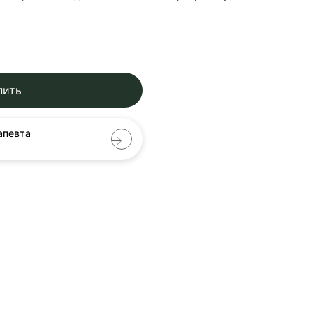
пить
апевта