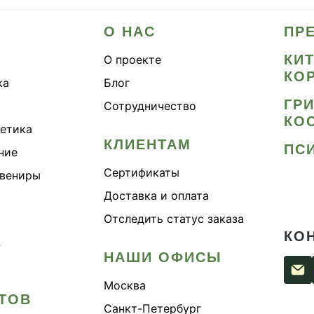
О НАС
ПР
КИ
О проекте
КО
ка
Блог
ГР
Сотрудничество
КО
метика
КЛИЕНТАМ
ПС
ние
Сертификаты
увениры
Доставка и оплата
Отследить статус заказа
КО
›
НАШИ ОФИСЫ
Москва
ТОВ
Санкт-Петербург