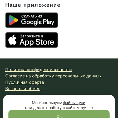
Наше приложение
Политика конфиденциальности
Согласие на обработку персональных данных
Публичная оферта
Возврат и обмен
Мы используем
файлы куки
,
© 2026 Fungiline — зарегистрированная торговая марка.
они делают работу с сайтом лучше
Копирование материалов с сайта запрещено.
Вся информация на сайте носит справочный характер и
Ок