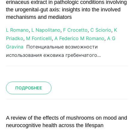
erinaceus extract in pathologic conditions involving
the urogenital-gut axis: insights into the involved
mechanisms and mediators
L Romano
,
L Napolitano
,
F Crocetto
,
C Sciorio
,
K
Priadko
,
M Fonticelli
,
A Federico
M Romano
,
A G
Gravina
Потенциальные возможности
использования ежовика гребенчатого...
ПОДРОБНЕЕ
A review of the effects of mushrooms on mood and
neurocognitive health across the lifespan