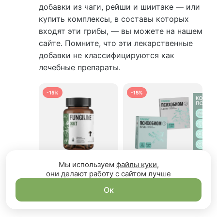
добавки из чаги, рейши и шиитаке — или
купить комплексы, в составы которых
входят эти грибы, — вы можете на нашем
сайте. Помните, что эти лекарственные
добавки не классифицируются как
лечебные препараты.
-15%
-15%
Мы используем
файлы куки
,
они делают работу с сайтом лучше
4.73
12
5.00
6
Комплекс «ЖКТ»
Психобиом
Ок
60 капсул
2 этапа