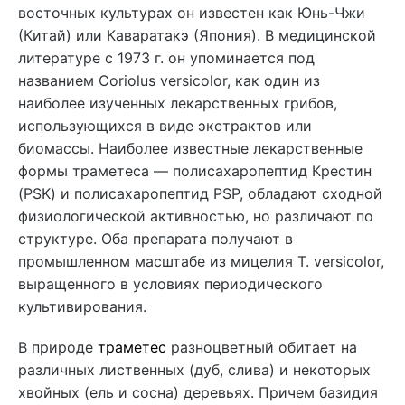
восточных культурах он известен как Юнь-Чжи
(Китай) или Каваратакэ (Япония). В медицинской
литературе с 1973 г. он упоминается под
названием Coriolus versicolor, как один из
наиболее изученных лекарственных грибов,
использующихся в виде экстрактов или
биомассы. Наиболее известные лекарственные
формы траметеса — полисахаропептид Крестин
(PSK) и полисахаропептид PSP, обладают сходной
физиологической активностью, но различают по
структуре. Оба препарата получают в
промышленном масштабе из мицелия T. versicolor,
выращенного в условиях периодического
культивирования.
В природе
траметес
разноцветный обитает на
различных лиственных (дуб, слива) и некоторых
хвойных (ель и сосна) деревьях. Причем базидия