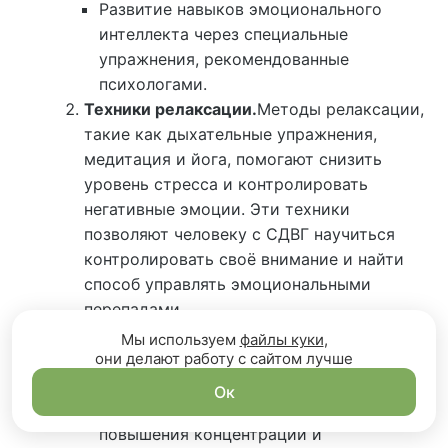
Развитие навыков эмоционального
интеллекта через специальные
упражнения, рекомендованные
психологами.
Техники релаксации.
Методы релаксации,
такие как дыхательные упражнения,
медитация и йога, помогают снизить
уровень стресса и контролировать
негативные эмоции. Эти техники
позволяют человеку с СДВГ научиться
контролировать своё внимание и найти
способ управлять эмоциональными
перепадами.
Дыхательные техники
(например,
Мы используем
файлы куки
,
они делают работу с сайтом лучше
метод 4-7-8) для быстрого снижения
стресса.
Ок
Медитация и осознанность
для
повышения концентрации и