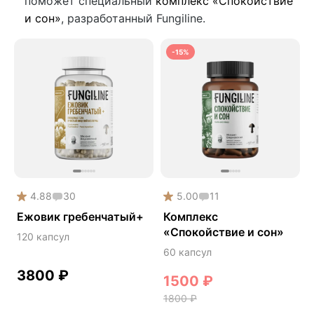
поможет специальный
комплекс «Спокойствие
и сон»
, разработанный Fungiline.
-15%
4.88
30
5.00
11
Ежовик гребенчатый+
Комплекс
«Спокойствие и сон»
120 капсул
60 капсул
3800
₽
1500
₽
1800
₽