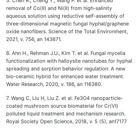
5. Chen R., Cheng Y., Wang P. et al. Enhanced
removal of Co(II) and Ni(II) from high-salinity
aqueous solution using reductive self-assembly of
three-dimensional magnetic fungal hyphal/graphene
oxide nanofibers. Science of the Total Environment,
2021, v. 756, an 143871.
6. Ahn H., Rehman J.U., Kim T. et al. Fungal mycelia
functionalization with halloysite nanotubes for hyphal
spreading and sorption behavior regulation: A new
bio-ceramic hybrid for enhanced water treatment.
Water Research, 2020, v. 186, an 116380.
7. Wang C, Liu H, Liu Z. et al. Fe3O4 nanoparticle-
coated mushroom source biomaterial for Cr(VI)
polluted liquid treatment and mechanism research.
Royal Society Open Science, 2018, v. 5 (5), an17177