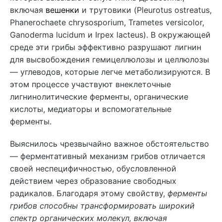
включая
вешенки
и трутовики (Pleurotus ostreatus,
Phanerochaete chrysosporium, Trametes versicolor,
Ganoderma lucidum и Irpex lacteus). В окружающей
среде эти грибы эффективно разрушают лигнин
для высвобождения гемицеллюлозы и целлюлозы
— углеводов, которые легче метаболизируются. В
этом процессе участвуют внеклеточные
лигнинолитические ферменты, органические
кислоты, медиаторы и вспомогательные
ферменты.
Выяснилось чрезвычайно важное обстоятельство
— ферментативный механизм грибов отличается
своей неспецифичностью, обусловленной
действием через образование свободных
радикалов. Благодаря этому свойству,
ферменты
грибов способны трансформировать широкий
спектр органических молекул, включая