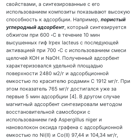
свойствами, а синтезированные с его
использованием композиты показывают высокую
способность к адсорбции. Например,
пористый
углеродный адсорбент
, который синтезируется
обжигом при 600 ॰С в течение 10 мин
высушенных гиф Irpex lacteus с последующей
активацией при 700 ॰С с использованием смеси
щелочей KOH и NaOH. Полученный адсорбент
характеризовался удельной площадью
поверхности 2480 м2/г и адсорбционной
емкостью по красителю родамин С 1912 мг/г. При
этом показатель 765 мг/г достигался уже за
первые 5 мин адсорбции [4]. В другом случае
магнитный адсорбент синтезировали методом
восстановительной самосборки с
использованием гиф Aspergillus niger и
нановолокон оксида графена с адсорбционной
емкостью по Ni(II) и Co(II) 97,44 и 104,34 мг/г,