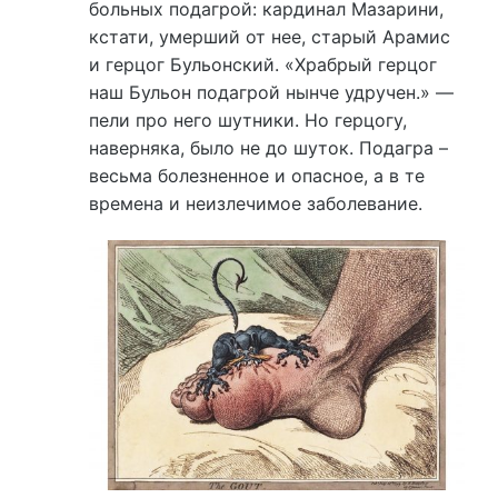
больных подагрой: кардинал Мазарини,
кстати, умерший от нее, старый Арамис
и герцог Бульонский. «Храбрый герцог
наш Бульон подагрой нынче удручен.» —
пели про него шутники. Но герцогу,
наверняка, было не до шуток. Подагра –
весьма болезненное и опасное, а в те
времена и неизлечимое заболевание.