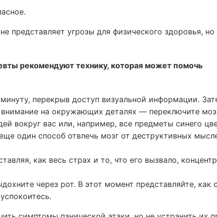
пасное.
 не представляет угрозы для физического здоровья, н
евты рекомендуют технику, которая может помочь
 минуту, перекрыв доступ визуальной информации. Зат
 внимание на окружающих деталях — переключите моз
ей вокруг вас или, например, все предметы синего цве
 еще один способ отвлечь мозг от деструктивных мысл
ставляя, как весь страх и то, что его вызвало, концент
ыдохните через рот. В этот момент представляйте, как 
 успокоитесь.
ить симптомы панической атаки, но не устранить их п