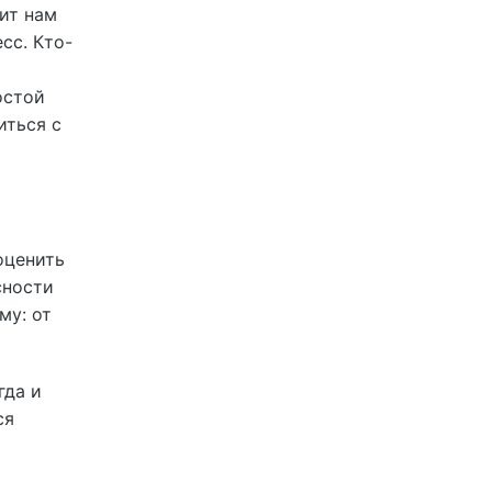
ит нам
сс. Кто-
остой
иться с
оценить
сности
му: от
гда и
ся