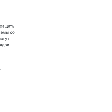
бращать
лемы со
могут
ядок.
о