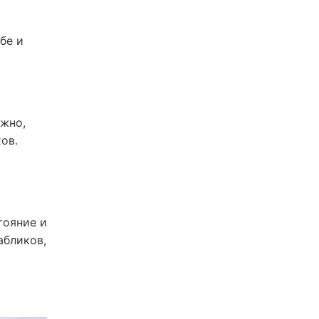
бе и
ожно,
ов.
тояние и
абликов,