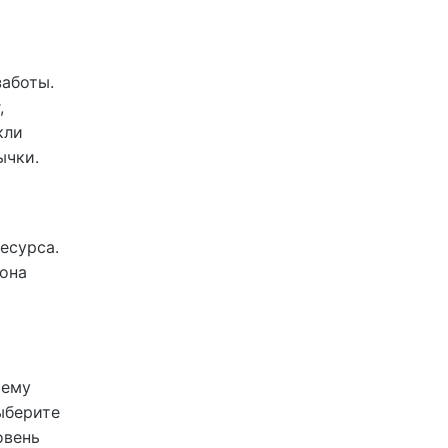
заботы.
,
кли
ычки.
есурса.
мона
шему
ыберите
овень