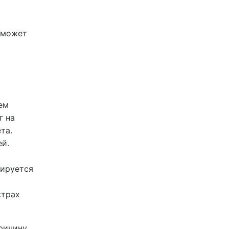
о может
ем
г на
та.
ей.
рируется
страх
ричину.