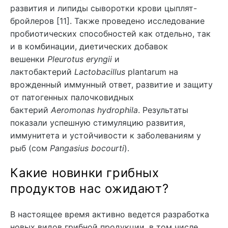
развития и липиды сыворотки крови цыплят-
бройлеров [11]. Также проведено исследование
пробиотических способностей как отдельно, так
и в комбинации, диетических добавок
вешенки
Pleurotus eryngii
и
лактобактерий
Lactobacillus
plantarum на
врожденный иммунный ответ, развитие и защиту
от патогенных палочковидных
бактерий
Aeromonas hydrophila
. Результаты
показали успешную стимуляцию развития,
иммунитета и устойчивости к заболеваниям у
рыб (сом
Pangasius bocourti
).
Какие новинки грибных
продуктов нас ожидают?
В настоящее время активно ведется разработка
новых видов грибной продукции, в том числе