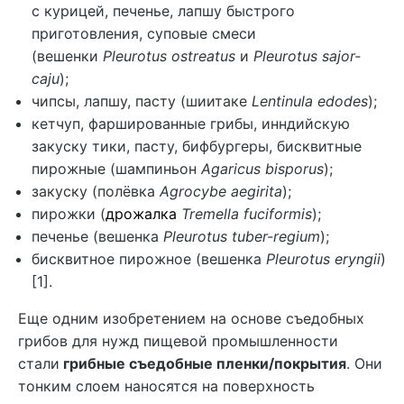
с курицей, печенье, лапшу быстрого
приготовления, суповые смеси
(вешенки
Pleurotus ostreatus
и
Pleurotus sajor-
caju
);
чипсы, лапшу, пасту (шиитаке
Lentinula edodes
);
кетчуп, фаршированные грибы, инндийскую
закуску тики, пасту, бифбургеры, бисквитные
пирожные (шампиньон
Agaricus bisporus
);
закуску (полёвка
Agrocybe aegirita
);
пирожки (
дрожалка
Tremella fuciformis
);
печенье (вешенка
Pleurotus tuber-regium
);
бисквитное пирожное (вешенка
Pleurotus eryngii
)
[1].
Еще одним изобретением на основе съедобных
грибов для нужд пищевой промышленности
стали
грибные съедобные пленки/покрытия
. Они
тонким слоем наносятся на поверхность