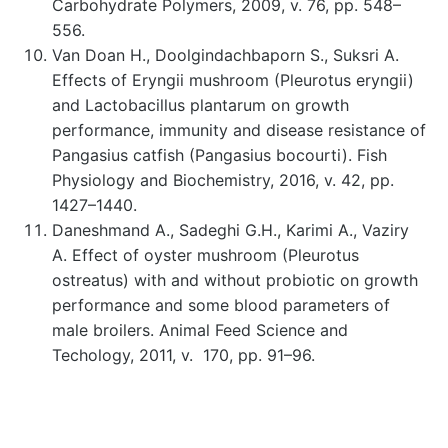
Carbohydrate Polymers, 2009, v. 76, pp. 548–
556.
Van Doan H., Doolgindachbaporn S., Suksri A.
Effects of Eryngii mushroom (Pleurotus eryngii)
and Lactobacillus plantarum on growth
performance, immunity and disease resistance of
Pangasius catfish (Pangasius bocourti). Fish
Physiology and Biochemistry, 2016, v. 42, pp.
1427–1440.
Daneshmand A., Sadeghi G.H., Karimi A., Vaziry
A. Effect of oyster mushroom (Pleurotus
ostreatus) with and without probiotic on growth
performance and some blood parameters of
male broilers. Animal Feed Science and
Techology, 2011, v. 170, pp. 91–96.