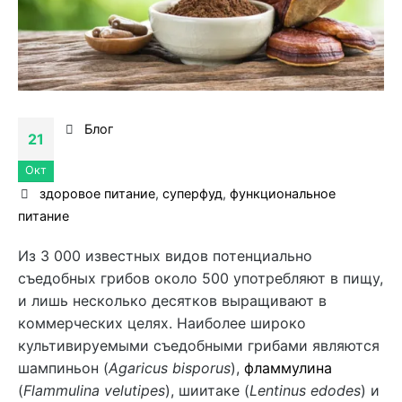
Блог
21
Окт
здоровое питание
,
суперфуд
,
функциональное
питание
Из 3 000 известных видов потенциально
съедобных грибов около 500 употребляют в пищу,
и лишь несколько десятков выращивают в
коммерческих целях. Наиболее широко
культивируемыми съедобными грибами являются
шампиньон (
Agaricus bisporus
),
фламмулина
(
Flammulina velutipes
), шиитаке (
Lentinus edodes
) и