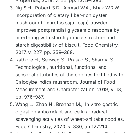
Properties, 2019, v. 22, pp. 1375–1385.
Ng S.H., Robert S.D., Ahmad W.A., Ishak,W.R.W.
Incorporation of dietary fiber-rich oyster
mushroom (Pleurotus sajor-caju) powder
improves postprandial glycaemic response by
interfering with starch granule structure and
starch digestibility of biscuit. Food Chemistry,
2017, v. 227, pp. 358–368.
Rathore H., Sehwag S., Prasad S., Sharma S.
Technological, nutritional, functional and
sensorial attributes of the cookies fortified with
Calocybe indica mushroom. Journal of Food
Measurement and Characterization, 2019, v. 13,
pp. 976–987.
Wang L., Zhao H., Brennan M., In vitro gastric
digestion antioxidant and cellular radical
scavenging activities of wheat-shiitake noodles.
Food Chemistry, 2020, v. 330, an 127214.