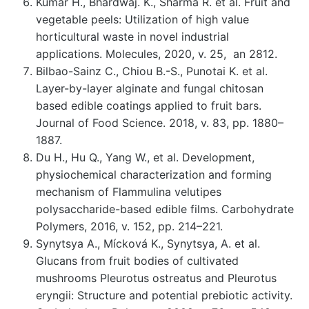
Kumar H., Bhardwaj. K., Sharma R. et al. Fruit and
vegetable peels: Utilization of high value
horticultural waste in novel industrial
applications. Molecules, 2020, v. 25, an 2812.
Bilbao-Sainz C., Chiou B.-S., Punotai K. et al.
Layer-by-layer alginate and fungal chitosan
based edible coatings applied to fruit bars.
Journal of Food Science. 2018, v. 83, pp. 1880–
1887.
Du H., Hu Q., Yang W., et al. Development,
physiochemical characterization and forming
mechanism of Flammulina velutipes
polysaccharide-based edible films. Carbohydrate
Polymers, 2016, v. 152, pp. 214–221.
Synytsya A., Mícková K., Synytsya, A. et al.
Glucans from fruit bodies of cultivated
mushrooms Pleurotus ostreatus and Pleurotus
eryngii: Structure and potential prebiotic activity.