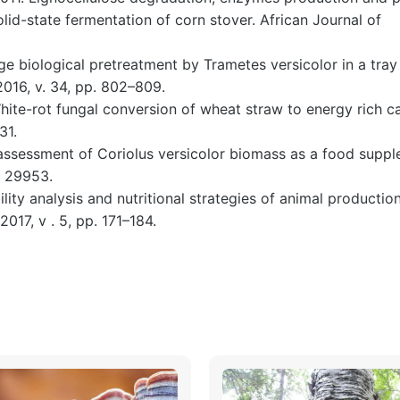
lid-state fermentation of corn stover. African Journal of
orage biological pretreatment by Trametes versicolor in a tray
016, v. 34, pp. 802–809.
 White-rot fungal conversion of wheat straw to energy rich ca
31.
y assessment of Coriolus versicolor biomass as a food suppl
n 29953.
ility analysis and nutritional strategies of animal production
017, v . 5, pp. 171–184.