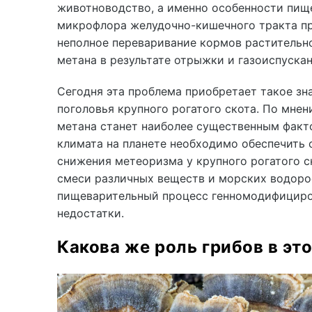
животноводство, а именно особенности пище
микрофлора желудочно-кишечного тракта пре
неполное переваривание кормов растительн
метана в результате отрыжки и газоиспускан
Сегодня эта проблема приобретает такое зн
поголовья крупного рогатого скота. По мне
метана станет наиболее существенным факто
климата на планете необходимо обеспечить 
снижения метеоризма у крупного рогатого с
смеси различных веществ и морских водоро
пищеварительный процесс генномодифициров
недостатки.
Какова же роль грибов в э