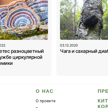
2022
03.12.2020
етес разноцветный
Чага и сахарный диа
лужбе циркулярной
омики
О НАС
ПР
КИ
О проекте
КО