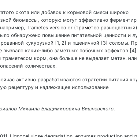
гатого скота или добавок к кормовой смеси широко
зной биомассы, которую могут эффективно ферментир
апример, Trametes versicolor (
траметес
разноцветный)
было обнаружено повышение питательной ценности и л
ованной кукурузной [1, 2] и пшеничной [3] соломы. П
не вызвало каких-либо заметных побочных эффектов [4
 траметесом корм, она больше не выделает метан, или
 опасений количествах.
ейчас активно разрабатываются стратегии питания кр
ую рецептуру и надлежащее использование
ериалов Михаила Владимировича Вишневского.
 2011. Lignocellulose degradation, enzymes production and p