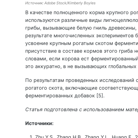
Источник: Adobe Stock/Kimberly Boyles
В качестве полноценного корма крупного ро
используются различные виды лигноцеллюло
грибы, вызывающие белую гниль древесины, н
результате многочисленных экспериментов 
усвоение крупным рогатым скотом ферментир
присутствие в составе кормов этого гриба 
словами, если корова ест ферментированный
это аккуратно, в не вызывающих глобальных
По результатам проведенных исследований с
рогатого скота, включающие соответствующ
ферментированных добавок [5].
Статья подготовлена с использованием мат
Источники:
Zhu Y.S., Zhang H.B., Zhang Y.L., Huang F.,