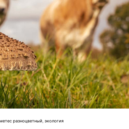
метес разноцветный
,
экология