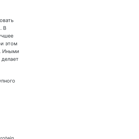
овать
. В
учшее
ри этом
]. Иными
 делает
упного
rotein