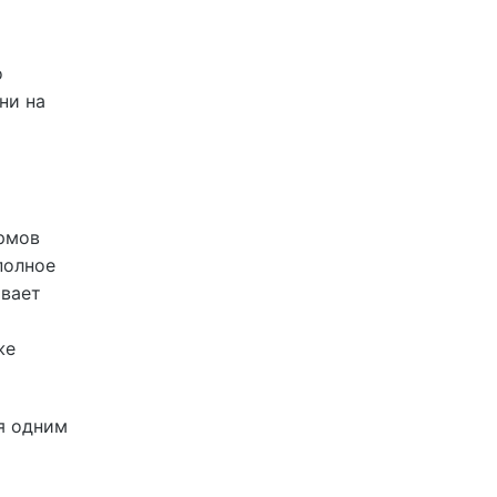
о
ни на
ормов
полное
ывает
же
ся одним