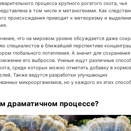
варительного процесса крупного рогатого скота, чья
дставлена в том числе и метаногенами. Как следстви
ого происхождения приводит к метеоризму и выделен
ия.
ачение, что на мировом уровне обсуждается даже сок
нию специалистов в ближайшей перспективе концентра
ром глобального потепления. А значит для сохранения
снижение его выбросов. Ученые ищут различные спосо
кота, среди которых можно отметить добавку в кормо
слей. Также ведутся разработки улучшающих
анных микроорганизмов, но у каждого из этих спосо
том драматичном процессе?