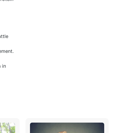
ttle
ement.
 in