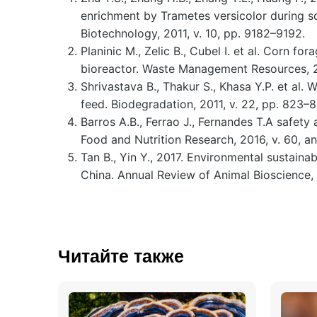
enrichment by Trametes versicolor during so
Biotechnology, 2011, v. 10, pp. 9182–9192.
Planinic M., Zelic B., Cubel I. et al. Corn f
bioreactor. Waste Management Resources, 2
Shrivastava B., Thakur S., Khasa Y.P. et al.
feed. Biodegradation, 2011, v. 22, pp. 823–8
Barros A.B., Ferrao J., Fernandes T.A safet
Food and Nutrition Research, 2016, v. 60, a
Tan B., Yin Y., 2017. Environmental sustainab
China. Annual Review of Animal Bioscience, 2
Читайте также