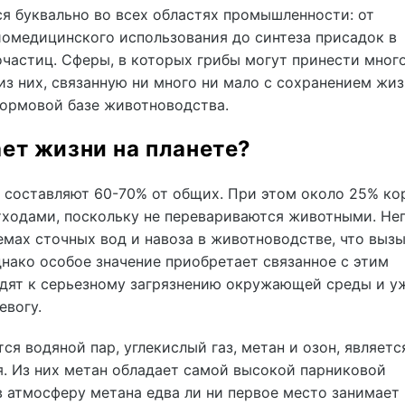
я буквально во всех областях промышленности: от
омедицинского использования до синтеза присадок в
частиц. Сферы, в которых грибы могут принести мног
из них, связанную ни много ни мало с сохранением жиз
 кормовой базе животноводства.
ет жизни на планете?
а составляют 60-70% от общих. При этом около 25% к
тходами, поскольку не перевариваются животными. Не
емах сточных вод и навоза в животноводстве, что выз
нако особое значение приобретает связанное с этим
одят к серьезному загрязнению окружающей среды и у
евогу.
ся водяной пар, углекислый газ, метан и озон, являет
я. Из них метан обладает самой высокой парниковой
 атмосферу метана едва ли ни первое место занимает