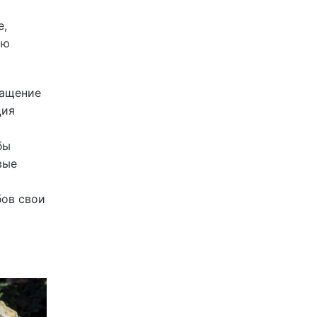
е,
ию
ращение
ция
бы
вые
бов свои