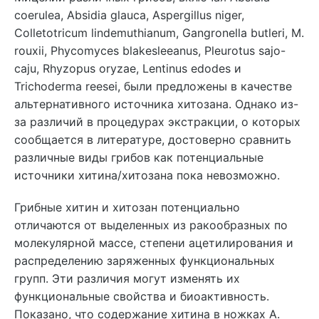
coerulea, Absidia glauca, Aspergillus niger,
Colletotricum lindemuthianum, Gangronella butleri, M.
rouxii, Phycomyces blakesleeanus, Pleurotus sajo-
caju, Rhyzopus oryzae, Lentinus edodes и
Trichoderma reesei, были предложены в качестве
альтернативного источника хитозана. Однако из-
за различий в процедурах экстракции, о которых
сообщается в литературе, достоверно сравнить
различные виды грибов как потенциальные
источники хитина/хитозана пока невозможно.
Грибные хитин и хитозан потенциально
отличаются от выделенных из ракообразных по
молекулярной массе, степени ацетилирования и
распределению заряженных функциональных
групп. Эти различия могут изменять их
функциональные свойства и биоактивность.
Показано, что содержание хитина в ножках A.