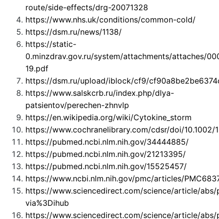
route/side-effects/drg-20071328
https://www.nhs.uk/conditions/common-cold/
https://dsm.ru/news/1138/
https://static-
0.minzdrav.gov.ru/system/attachments/attaches/0
19.pdf
https://dsm.ru/upload/iblock/cf9/cf90a8be2be63
https://www.salskcrb.ru/index.php/dlya-
patsientov/perechen-zhnvlp
https://en.wikipedia.org/wiki/Cytokine_storm
https://www.cochranelibrary.com/cdsr/doi/10.1002
https://pubmed.ncbi.nlm.nih.gov/34444885/
https://pubmed.ncbi.nlm.nih.gov/21213395/
https://pubmed.ncbi.nlm.nih.gov/15525457/
https://www.ncbi.nlm.nih.gov/pmc/articles/PMC683
https://www.sciencedirect.com/science/article/ab
via%3Dihub
https://www.sciencedirect.com/science/article/ab