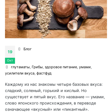
Блог
19
Окт
глутаматы
,
Грибы
,
здоровое питание
,
умами
,
усилители вкуса
,
фастфуд
Каждому из нас знакомы четыре базовых вкуса:
сладкий, соленый, горький и кислый. Но
существует и пятый вкус. Его название — умами,
слово японского происхождения, в переводе
означающее «вкусный» или «пикантный».