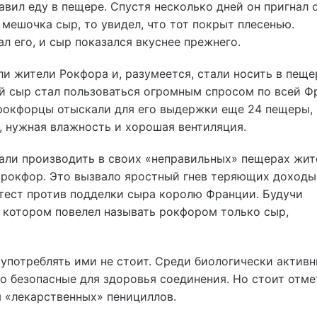
авил еду в пещере. Спустя несколько дней он пригнал 
 мешочка сыр, то увидел, что тот покрыт плесенью.
л его, и сыр показался вкуснее прежнего.
и жители Рокфора и, разумеется, стали носить в пеще
й сыр стал пользоваться огромным спросом по всей Ф
рокфорцы отыскали для его выдержки еще 24 пещеры, 
С, нужная влажность и хорошая вентиляция.
чали производить в своих «неправильных» пещерах жит
а рокфор. Это вызвало яростный гнев теряющих доходы
тест против подделки сыра королю Франции. Будучи
в котором повелел называть рокфором только сыр,
оупотреблять ими не стоит. Среди биологически актив
о безопасные для здоровья соединения. Но стоит отме
я «лекарственных» пенициллов.