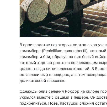
В производстве некоторых сортов сыра учас
камамбера (Penicillium camembertii), котор
камамбер и бри, образуя на них белый войлочн
который хорошо растет в созревающем сыре
целые гнезда сине-зеленых колоний. В Европ
оставляли сыр в пещерах, а затем возвраща
деликатесной плесенью.
Однажды близ селения Рокфор на склоне гор
укрылся вместе с овцами в пещере. Он дост
подкрепиться. Поев, пастушок сложил остат