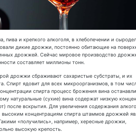
, пива и крепкого алкоголя, в хлебопечении и сыродел
зовали дикие дрожжи, постоянно обитающие на поверх
винных дрожжей. Сейчас мировое производство дрожж
ности составляет миллионы тонн.
орой дрожжи сбраживают сахаристые субстраты, и их
а. Спирт ядовит для всех микроорганизмов, в том числ
нцентрации спирта процесс брожения вина останавли
тому натуральные (сухие) вина содержат низкую конце
ают) после вскрытия. Для увеличения содержания алког
к высоким концентрациям спирта штаммов дрожжей яв
Такими «получились», например, хересные дрожжи,
ольно высокую крепость.