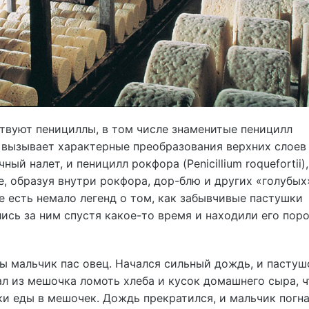
твуют пенициллы, в том числе знаменитые пеницилл
ый вызывает характерные преобразования верхних слоев
ый налет, и пеницилл рокфора (Penicillium roquefortii),
, образуя внутри рокфора, дор-блю и других «голубых
е есть немало легенд о том, как забывчивые пастушки
лись за ним спустя какое-то время и находили его по
ы мальчик пас овец. Начался сильный дождь, и пастуш
ал из мешочка ломоть хлеба и кусок домашнего сыра, 
ки еды в мешочек. Дождь прекратился, и мальчик погн