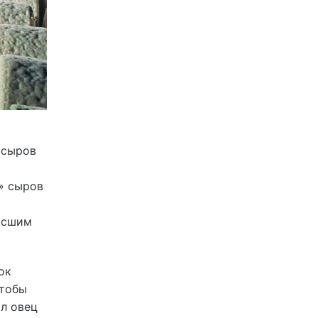
 сыров
» сыров
росшим
ок
чтобы
ал овец