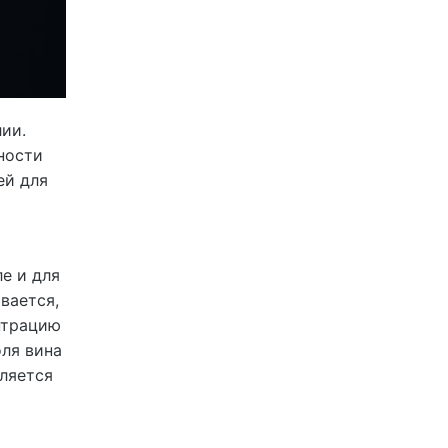
ии.
ности
ей для
е и для
вается,
нтрацию
оля вина
ляется