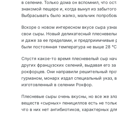
в селение. Только дома он вспомнил, что ост
знакомой пещере и, когда вынул из забытого
Выбрасывать было жалко, мальчик попробова
Вскоре о новом интересном вкусе сыра узнал
свои сыры. Новый деликатесный плесневелы
и даже за ее пределами, и предприимчивые 
были постоянная температура не выше 28 °
Спустя какое-то время плесневелый сыр на
других французских селений, выдавая его з
рокфорцев. Они направили решительный про
гурманом, монарх издал специальный указ, 
изготовленный в селении Рокфор.
Плесневые сыры очень вкусны, но все же зл
веществ «сырных» пенициллов есть не тольк
что в них нет антибиотиков, характерных дл