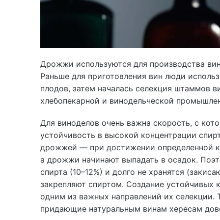
Дрожжи используются для производства вина
Раньше для приготовления вин люди исполь
плодов, затем началась селекция штаммов 
хлебопекарной и винодельческой промышлен
Для виноделов очень важна скорость, с кот
устойчивость в высокой концентрации спирт
дрожжей — при достижении определенной ко
а дрожжи начинают выпадать в осадок. Поэ
спирта (10–12%) и долго не хранятся (закис
закрепляют спиртом. Создание устойчивых 
одним из важных направлений их селекции. 
придающие натуральным винам хересам дов