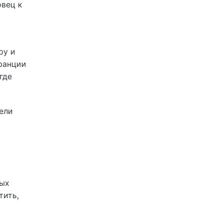
овец к
ру и
ранции
где
ели
ных
тить,