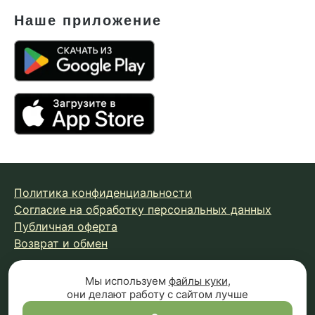
Наше приложение
Политика конфиденциальности
Согласие на обработку персональных данных
Публичная оферта
Возврат и обмен
Мы используем
файлы куки
,
© 2026 Fungiline — зарегистрированная торговая марка.
они делают работу с сайтом лучше
Копирование материалов с сайта запрещено.
Вся информация на сайте носит справочный характер и