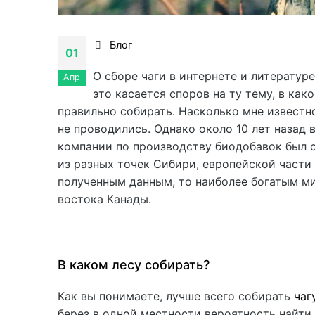
Блог
01
О сборе чаги в интернете и литерату
Апр
это касается споров на ту тему, в как
правильно собирать. Насколько мне известн
не проводились. Однако около 10 лет назад
компании по производству биодобавок был 
из разных точек Сибири, европейской части
полученным данным, то наиболее богатым м
востока Канады.
В каком лесу собирать?
Как вы понимаете, лучше всего собирать
чаг
берез в одной местности вероятность найти