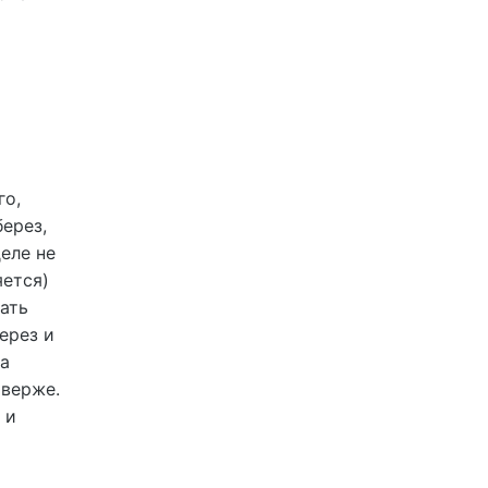
го,
берез,
еле не
яется)
вать
ерез и
га
тверже.
 и