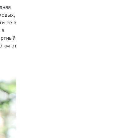
дняя
ховых,
ти ее в
 в
ортный
0 км от