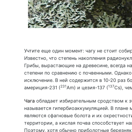
Учтите еще один момент: чагу не стоит соб
Известно, что степень накопления радионукли
Грибы, вырастающие на древесине, всегда 
степени по сравнению с почвенными. Однако
исключение. В ней содержится в 10-20 раз 
231
137
америция-231 (
Am) и цезия-137 (
Cs), че
Чага
обладает избирательным сродством к э
называется гипербиоаккумуляцией. В плане
являются сфагновые болота и их окрестнос
территории, а кислая почва способствует н
Поэтому, хотя обычно приболотные березняки