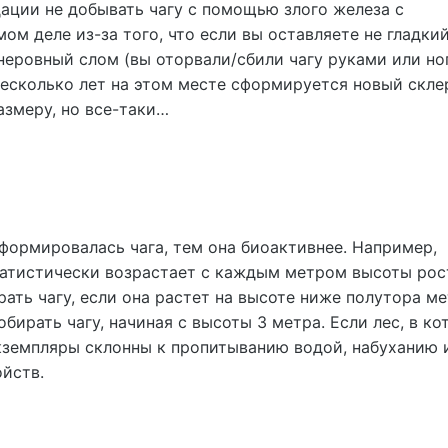
ации не добывать чагу с помощью злого железа с
м деле из-за того, что если вы оставляете не гладкий
а неровный слом (вы оторвали/сбили чагу руками или но
несколько лет на этом месте сформируется новый скле
азмеру, но все-таки…
сформировалась чага, тем она биоактивнее. Например,
татистически возрастает с каждым метром высоты рост
ать чагу, если она растет на высоте ниже полутора ме
бирать чагу, начиная с высоты 3 метра. Если лес, в к
кземпляры склонны к пропитыванию водой, набуханию 
йств.