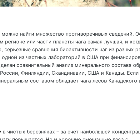
ре можно найти множество противоречивых сведений. О
ом регионе или части планеты чага самая лучшая, и ког
о, серьезные сравнения биоактивности чаг из разных р
 в одной из частных лабораторий в США при финансиро
сделан сравнительный анализ минерального состава об
 России, Финляндии, Скандинавии, США и Канады. Если
инеральным составом обладает чага лесов Канадского
у
в чистых березняках – за счет наибольшей концентра
 чагу повышается. Но и хорошие смешанные леса с