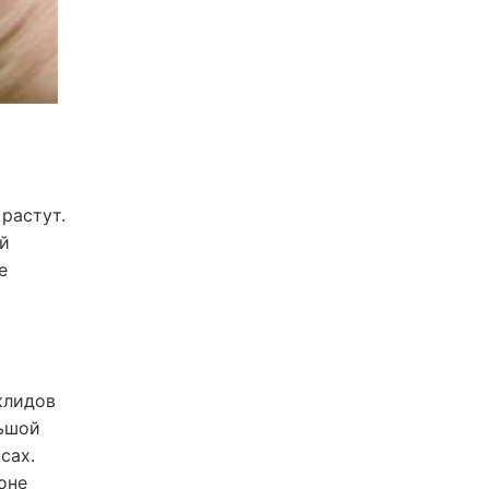
 растут.
ей
е
клидов
льшой
сах.
оне