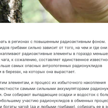
ирать в регионах с повышенным радиоактивным фоном.
дов грибами сильно зависит от того, на чем и где они
накапливают радиоактивные элементы в гораздо меньш
 чага, к сожалению, составляет единственное известно
больше самых опасных антропогенных радионуклидов
м в березах, на которых она вырастает.
тим элементам, и процесс их избыточного накопления
 местности самыми сильными аккумуляторами радиону
ти. Они собирают выпадающие осадки и водосток с бо
аибольшему участию радионуклидов в обменных процес
 богаты чагой (да и любыми грибами), собирать ее в з