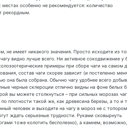
 местах особенно не рекомендуется: количество
т рекордным.
ом, не имеет никакого значения. Просто исходите из то
 чагу видно лучше всего. Ни активное сокодвижение у 
околоэзотерические примеры при сборе чаги на самом д
вания, состав чаги скорее зависит (и постепенно мен
нью она была собрана. Обычно чагу удобнее всего добы
упные черные склероции отлично видны на фоне белых б
орой вы можете столкнуться – при сильных морозах ча
 по плотности такой же, как древесина березы, а то и 
нный человек и выходите на чагу в мороз не с топором
могут ждать серьезные трудности. Руками сковырнуть
огами тоже колотить бесполезно), а камнем, возможно,