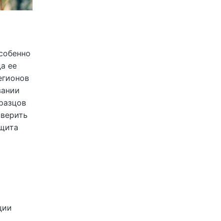
собенно
да ее
егионов
вании
разцов
 верить
 щита
ции