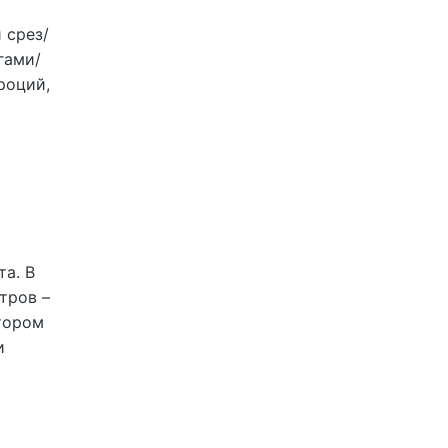
 срез/
гами/
роций,
а. В
тров –
отором
и