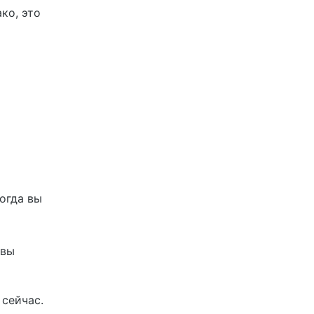
ко, это
тогда вы
 вы
 сейчас.