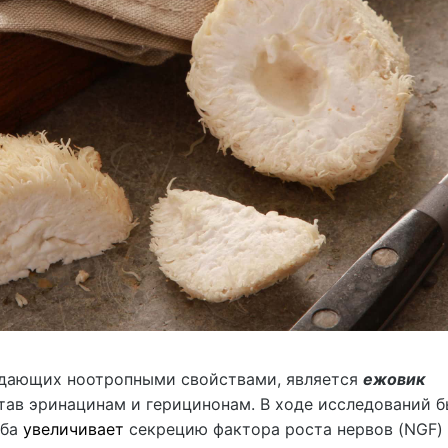
адающих ноотропными свойствами, является
ежовик
став эринацинам и герицинонам. В ходе исследований 
иба
увеличивает
секрецию фактора роста нервов (NGF)