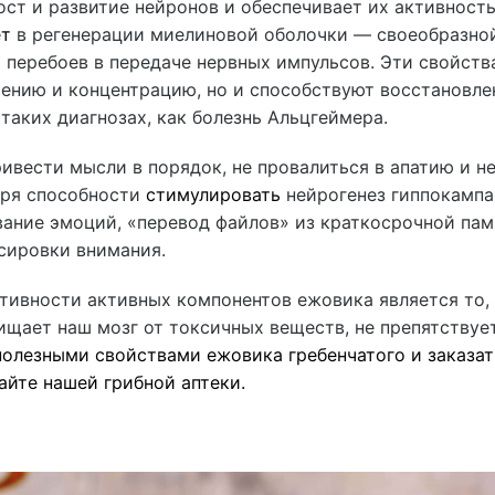
ост и развитие нейронов и обеспечивает их активность
ет
в регенерации миелиновой оболочки — своеобразно
 перебоев в передаче нервных импульсов. Эти свойств
чению и концентрацию, но и способствуют восстановл
таких диагнозах, как болезнь Альцгеймера.
ивести мысли в порядок, не провалиться в апатию и н
аря способности
стимулировать
нейрогенез гиппокамп
вание эмоций, «перевод файлов» из краткосрочной пам
сировки внимания.
ивности активных компонентов ежовика является то,
щает наш мозг от токсичных веществ, не препятствуе
полезными свойствами ежовика гребенчатого и заказат
айте нашей грибной аптеки.