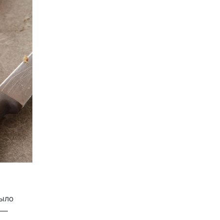
было
 —