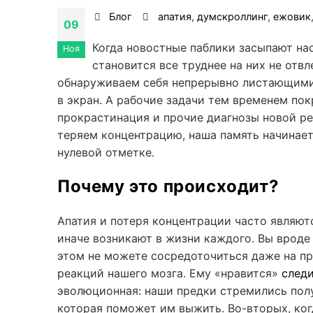
Блог
апатия
,
думскроллинг
,
ежовик
09
Когда новостные паблики засыпают на
Ноя
становится все труднее на них не отв
обнаруживаем себя непрерывно листающими
в экран. А рабочие задачи тем временем по
прокрастинация и прочие диагнозы новой р
теряем концентрацию, наша память начинает
нулевой отметке.
Почему это происходит?
Апатия и потеря концентрации часто являют
иначе возникают в жизни каждого. Вы вроде
этом не можете сосредоточиться даже на пр
реакций нашего мозга. Ему «нравится»
след
эволюционная: наши предки стремились пол
которая поможет им выжить. Во-вторых, ког