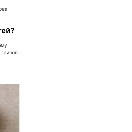
ова
тей?
ему
 грибов