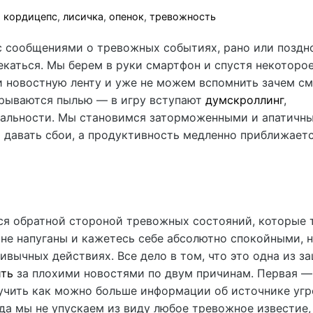
,
кордицепс
,
лисичка
,
опенок
,
тревожность
с сообщениями о тревожных событиях, рано или поздн
лекаться. Мы берем в руки смартфон и спустя некоторо
 новостную ленту и уже не можем вспомнить зачем с
крываются пылью — в игру вступают
думскроллинг
,
еальности. Мы становимся заторможенными и апатичн
 давать сбои, а продуктивность медленно приближаетс
ся обратной стороной тревожных состояний, которые 
 не напуганы и кажетесь себе абсолютно спокойными, 
ивычных действиях. Все дело в том, что это одна из з
ить
за плохими новостями по двум причинам. Первая —
учить как можно больше информации об источнике угр
да мы не упускаем из виду любое тревожное известие,