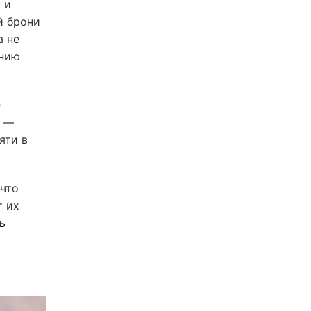
 и
й брони
а не
ению
е
а —
яти в
 что
т их
ь