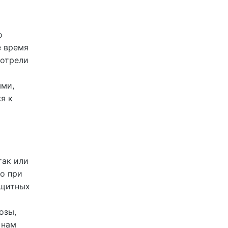
о
е время
мотрели
ыми,
я к
так или
но при
ащитных
озы,
 нам