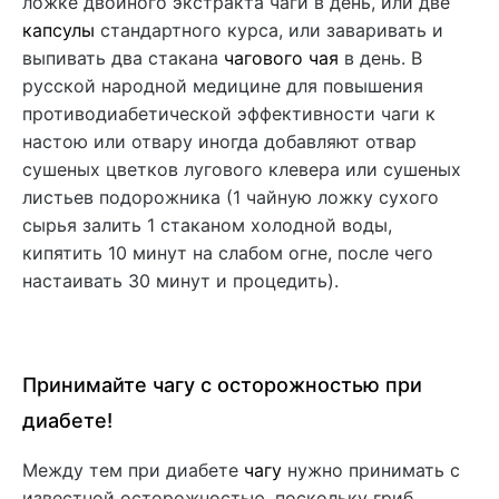
ложке двойного экстракта чаги в день, или две
капсулы
стандартного курса, или заваривать и
выпивать два стакана
чагового чая
в день. В
русской народной медицине для повышения
противодиабетической эффективности чаги к
настою или отвару иногда добавляют отвар
сушеных цветков лугового клевера или сушеных
листьев подорожника (1 чайную ложку сухого
сырья залить 1 стаканом холодной воды,
кипятить 10 минут на слабом огне, после чего
настаивать 30 минут и процедить).
Принимайте чагу с осторожностью при
диабете!
Между тем при диабете
чагу
нужно принимать с
известной осторожностью, поскольку гриб